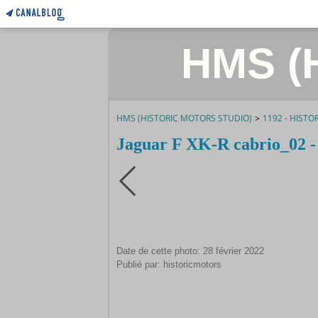
HMS (H
HMS (HISTORIC MOTORS STUDIO)
>
1192 - HISTO
Jaguar F XK-R cabrio_02 
Date de cette photo: 28 février 2022
Publié par: historicmotors