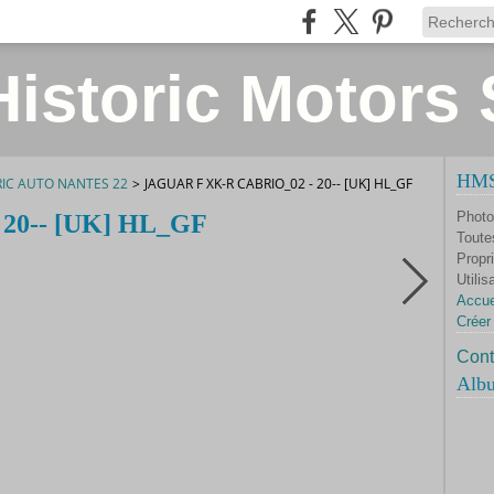
istoric Motors 
HMS 
RIC AUTO NANTES 22
>
JAGUAR F XK-R CABRIO_02 - 20-- [UK] HL_GF
Photo
- 20-- [UK] HL_GF
Toute
Propri
Utilis
Accue
Créer
Cont
Alb