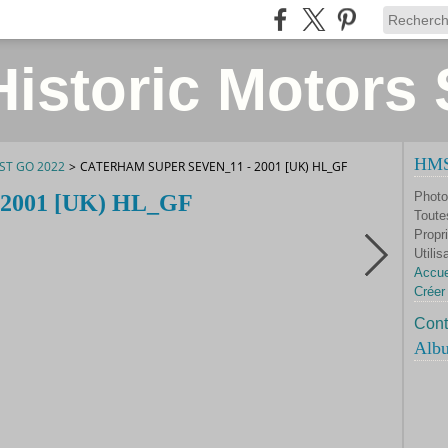
istoric Motors 
HMS 
 ST GO 2022
>
CATERHAM SUPER SEVEN_11 - 2001 [UK) HL_GF
Photo
- 2001 [UK) HL_GF
Toute
Propri
Utilis
Accue
Créer
Cont
Alb