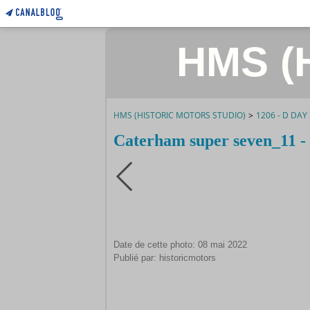
HMS (H
HMS (HISTORIC MOTORS STUDIO)
>
1206 - D DAY
Caterham super seven_11 
Date de cette photo: 08 mai 2022
Publié par: historicmotors