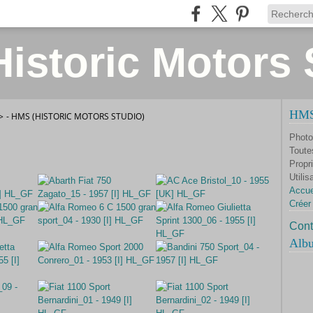
istoric Motors 
HMS 
>
- HMS (HISTORIC MOTORS STUDIO)
Photo
Toute
Propri
Utilis
Accue
Créer
Cont
Alb