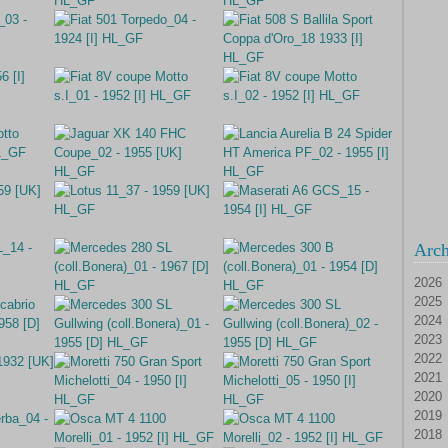
Arch
2026
2025
Ao
2024
Ju
D
2023
Ju
N
D
2022
Ma
Oc
N
D
2021
Av
Se
Oc
N
D
2020
M
Ao
Se
Oc
N
D
2019
Fé
Ju
Ao
Se
Oc
N
D
2018
Ja
Ju
Ju
Ao
Se
Oc
N
D