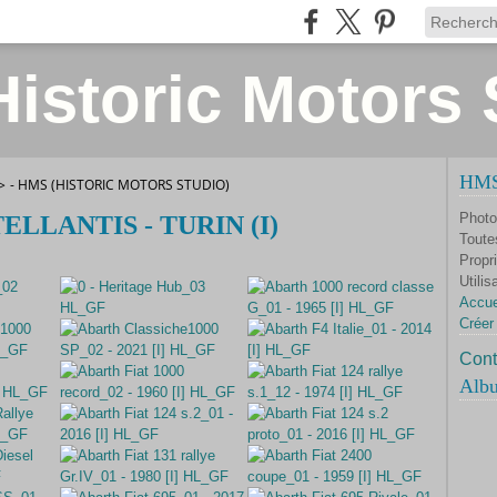
istoric Motors 
HMS 
>
- HMS (HISTORIC MOTORS STUDIO)
Photo
ELLANTIS - TURIN (I)
Toute
Propri
Utilis
Accue
Créer
Cont
Alb