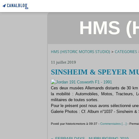
HMS (H
HMS (HISTORIC MOTORS STUDIO)
>
CATEGORIES
11 juillet 2019
SINSHEIM & SPEYER MU
Ces deux musées Allemands distants de 30 km l'u
la mobilité : Automobiles, Motos, Tracteurs, 
militaires de toutes sortes.
Pour le présent post nous avons sélectionné une
Galerie Photos : Cf. Album n°1037 - Sinsheim 
Posté par historicmotors à 09:37 -
Commentaires [
…
]
- Permal
FERRARI DAYS - NURBURGRING 2019