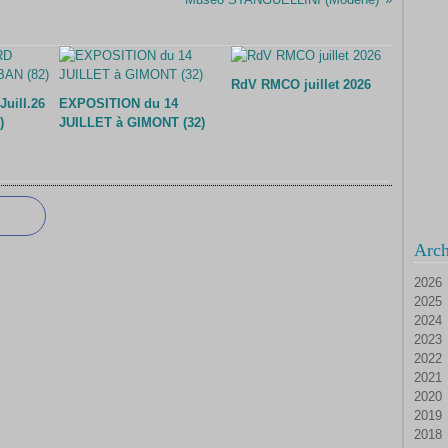
RdV RMCO juillet 2026
ill.26
EXPOSITION du 14
)
JUILLET à GIMONT (32)
Arch
2026
2025
Ao
2024
Ju
D
2023
Ju
N
D
2022
Ma
Oc
N
D
2021
Av
Se
Oc
N
D
2020
M
Ao
Se
Oc
N
D
2019
Fé
Ju
Ao
Se
Oc
N
D
2018
Ja
Ju
Ju
Ao
Se
Oc
N
D