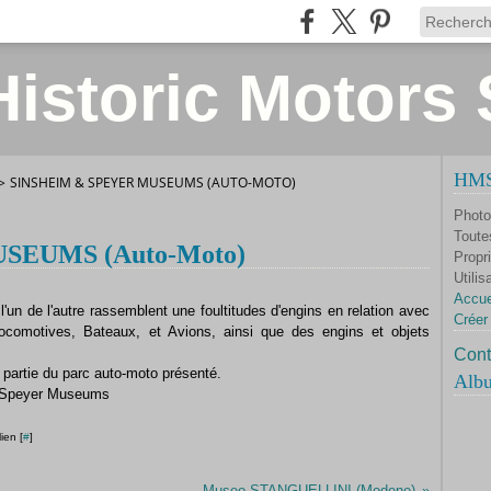
istoric Motors 
HMS 
>
SINSHEIM & SPEYER MUSEUMS (AUTO-MOTO)
Photo
Toute
SEUMS (Auto-Moto)
Propri
Utilis
Accue
n de l'autre rassemblent une foultitudes d'engins en relation avec
Créer
Locomotives, Bateaux, et Avions, ainsi que des engins et objets
Cont
 partie du parc auto-moto présenté.
Alb
& Speyer Museums
ien [
#
]
Museo STANGUELLINI (Modene)