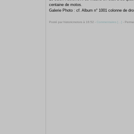
centaine de motos.
Galerie Photo : cf. Album n° 1001 colonne de droi
Posté par historicmotors à 16:52 -
Commentaires [
…
]
- Permal