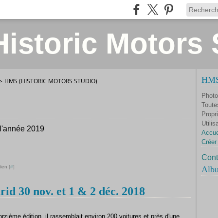
istoric Motors 
HMS 
>
HMS (HISTORIC MOTORS STUDIO)
Photo
Toute
Propri
Utilis
 l'année 2019
Accue
Créer
Cont
ien [
#
]
Alb
30 nov. et 1 & 2 déc. 2018
rzième édition, il rassemblait environ 200 voitures et près d'une