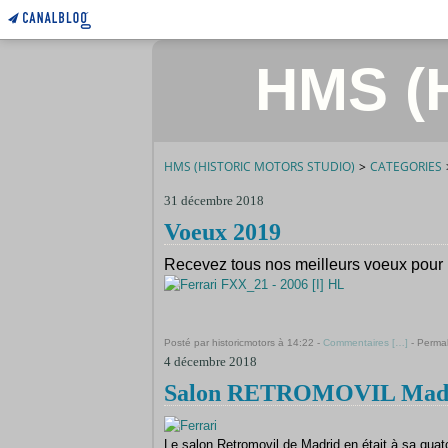
HMS (H
HMS (HISTORIC MOTORS STUDIO)
>
CATEGORIES
31 décembre 2018
Voeux 2019
Recevez tous nos meilleurs voeux pour
Posté par historicmotors à 14:22 -
Commentaires [
…
]
- Permal
4 décembre 2018
Salon RETROMOVIL Madrid 
Le salon Retromovil de Madrid en était à sa quato