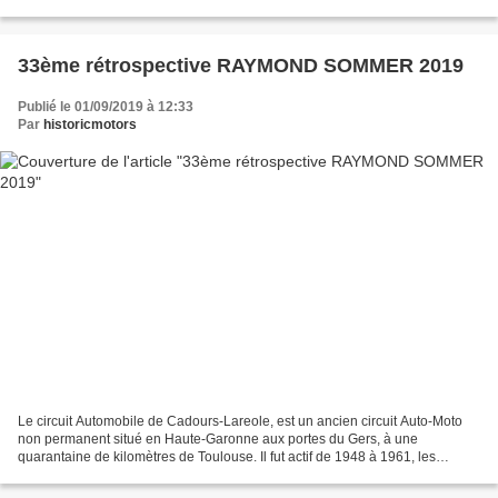
permanent empruntait deux départementales...
33ème rétrospective RAYMOND SOMMER 2019
Publié le 01/09/2019 à 12:33
Par
historicmotors
Le circuit Automobile de Cadours-Lareole, est un ancien circuit Auto-Moto
non permanent situé en Haute-Garonne aux portes du Gers, à une
quarantaine de kilomètres de Toulouse. Il fut actif de 1948 à 1961, les
dernières courses qui eurent lieu étaient...