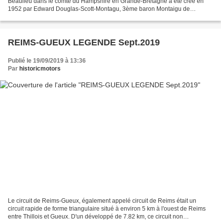
Beaulieu dans le comté du Hampshire en Grande-Bretagne a été créé en
1952 par Edward Douglas-Scott-Montagu, 3ème baron Montaigu de
Beaulieu. Le musée situé dans un magnique parc, présente...
REIMS-GUEUX LEGENDE Sept.2019
Publié le 19/09/2019 à 13:36
Par
historicmotors
Le circuit de Reims-Gueux, également appelé circuit de Reims était un
circuit rapide de forme triangulaire situé à environ 5 km à l'ouest de Reims
entre Thillois et Gueux. D'un développé de 7.82 km, ce circuit non