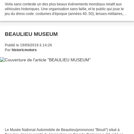
Voila sans conteste un des plus beaux évènements mondiaux relatif aux
véhicules historiques. Une organisation sans faille, et le public qui joue le
jeu du dress code: costumes d'époque (années 40..50), tenues militaires,
combinaisons de pilotes des années...
BEAULIEU MUSEUM
Publié le 19/09/2019 à 14:26
Par
historicmotors
Le Musée National Automobile de Beaulieu(prononcez "Biouli") situé à