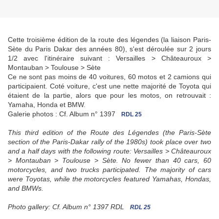
Cette troisième édition de la route des légendes (la liaison Paris-
Sète du Paris Dakar des années 80), s'est déroulée sur 2 jours
1/2 avec l'itinéraire suivant : Versailles > Châteauroux >
Montauban > Toulouse > Sète
Ce ne sont pas moins de 40 voitures, 60 motos et 2 camions qui
participaient. Coté voiture, c'est une nette majorité de Toyota qui
étaient de la partie, alors que pour les motos, on retrouvait :
Yamaha, Honda et BMW.
Galerie photos : Cf. Album n° 1397
RDL 25
This third edition of the Route des Légendes (the Paris-Sète
section of the Paris-Dakar rally of the 1980s) took place over two
and a half days with the following route: Versailles > Châteauroux
> Montauban > Toulouse > Sète. No fewer than 40 cars, 60
motorcycles, and two trucks participated.
The majority of cars
were Toyotas, while the motorcycles featured Yamahas, Hondas,
and BMWs.
Photo gallery: Cf.
Album n° 1397 RDL
RDL 25