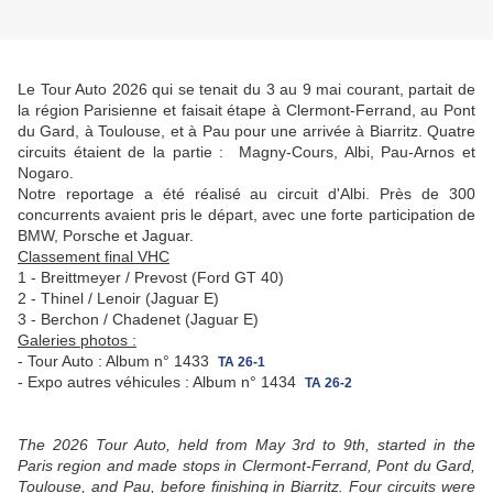
Le Tour Auto 2026 qui se tenait du 3 au 9 mai courant, partait de
la région Parisienne et faisait étape à Clermont-Ferrand, au Pont
du Gard, à Toulouse, et à Pau pour une arrivée à Biarritz. Quatre
circuits étaient de la partie : Magny-Cours, Albi, Pau-Arnos et
Nogaro.
Notre reportage a été réalisé au circuit d'Albi. Près de 300
concurrents avaient pris le départ, avec une forte participation de
BMW, Porsche et Jaguar.
Classement final VHC
1 - Breittmeyer / Prevost (Ford GT 40)
2 - Thinel / Lenoir (Jaguar E)
3 - Berchon / Chadenet (Jaguar E)
Galeries photos :
- Tour Auto : Album n° 1433
TA 26-1
- Expo autres véhicules : Album n° 1434
TA 26-2
The 2026 Tour Auto, held from May 3rd to 9th, started in the
Paris region and made stops in Clermont-Ferrand, Pont du Gard,
Toulouse, and Pau, before finishing in Biarritz.
Four circuits were