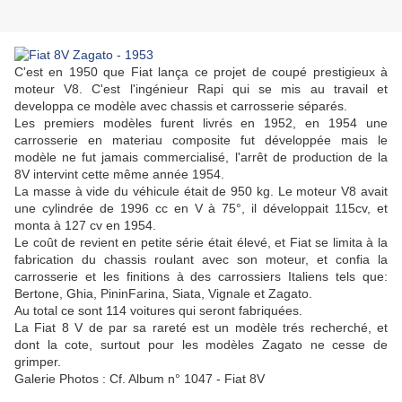
C'est en 1950 que Fiat lança ce projet de coupé prestigieux à
moteur V8. C'est l'ingénieur Rapi qui se mis au travail et
developpa ce modèle avec chassis et carrosserie séparés.
Les premiers modèles furent livrés en 1952, en 1954 une
carrosserie en materiau composite fut développée mais le
modèle ne fut jamais commercialisé, l'arrêt de production de la
8V intervint cette même année 1954.
La masse à vide du véhicule était de 950 kg. Le moteur V8 avait
une cylindrée de 1996 cc en V à 75°, il développait 115cv, et
monta à 127 cv en 1954.
Le coût de revient en petite série était élevé, et Fiat se limita à la
fabrication du chassis roulant avec son moteur, et confia la
carrosserie et les finitions à des carrossiers Italiens tels que:
Bertone, Ghia, PininFarina, Siata, Vignale et Zagato.
Au total ce sont 114 voitures qui seront fabriquées.
La Fiat 8 V de par sa rareté est un modèle trés recherché, et
dont la cote, surtout pour les modèles Zagato ne cesse de
grimper.
Galerie Photos : Cf. Album n° 1047 - Fiat 8V