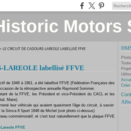
istoric Motors 
HMS 
>
LE CIRCUIT DE CADOURS-LAREOLE LABELLISÉ FFVE
Photo
Toute
-LAREOLE labellisé FFVE
Propri
Utilis
Accue
actif de 1948 à 1961, a été labellisé FFVE (Fédération Française des
Créer
occasion de la rétrospective annuelle Raymond Sommer.
ntant de la FFVE, les Président et vice-Président du CACL et les
Cont
tal, Maire)
Alb
ené leur véhicule qui avaient quasiment l'âge du circuit, à savoir:
la Simca 8 Sport 1948 de Michel (voir photo ci-dessus).
nneau commémoratif, et c'est tout naturellement que la plaque FFVE
-Lareole FFVE