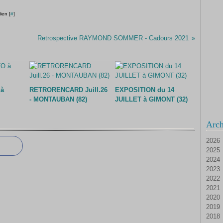
ien [
#
]
Retrospective RAYMOND SOMMER - Cadours 2021
à
RETRORENCARD Juill.26
EXPOSITION du 14
- MONTAUBAN (82)
JUILLET à GIMONT (32)
Arch
2026
2025
Ao
2024
Ju
D
2023
Ju
N
D
2022
Ma
Oc
N
D
2021
Av
Se
Oc
N
D
2020
M
Ao
Se
Oc
N
D
2019
Fé
Ju
Ao
Se
Oc
N
D
2018
Ja
Ju
Ju
Ao
Se
Oc
N
D