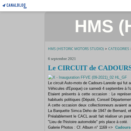
HMS (H
HMS (HISTORIC MOTORS STUDIO)
>
CATEGORIES
6 septembre 2021
Le CIRCUIT de CADOURS
Le circuit Auto-moto de Cadours-Lareole qui fut 
Véhicules d'Epoque) ce samedi 4 septembre à l'
Etaient présents à cette occasion : Le représe
habituels politiques (Député, Conseil Départemen
A cette occasion deux collectionneurs avaient am
La Barquette Simca Deho de 1947 de Bernard, et 
Préalablement le CACL avait fait réaliser un pa
"Lieu de l'histoire automobile" pris place à coté.
Galerie Photos : Cf. Album n° 1169 =>
Cadours