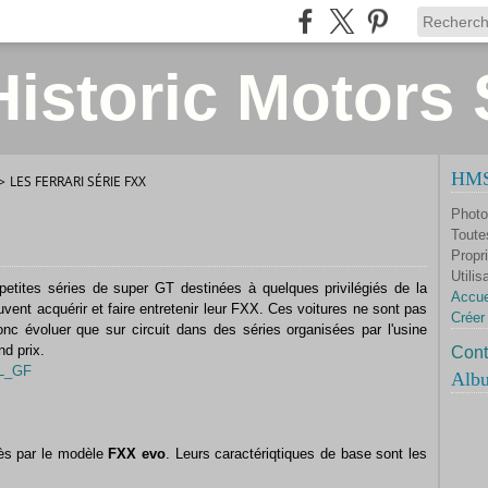
istoric Motors 
HMS 
>
LES FERRARI SÉRIE FXX
Photo
Toute
Propri
Utilis
tites séries de super GT destinées à quelques privilégiés de la
Accue
t acquérir et faire entretenir leur FXX. Ces voitures ne sont pas
Créer
nc évoluer que sur circuit dans des séries organisées par l'usine
nd prix.
Cont
Alb
rès par le modèle
FXX evo
. Leurs caractériqtiques de base sont les