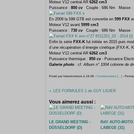
Moteur V12 central AR
6262 cm3
Puissance :
800 cv
Couple : 686 Nm Masse : 
En 2009 la 599 GTB est convertie en
599 FXX
av
Moteur V12 avant
5999 cm3
Puissance :
730 cv
Couple : 686 Nm Masse : 
Enfin la série
FXX-K
fut initiée en 2015 puis mo
d`une récupération d`énergie cinétique (FXX-K,
Moteur V12 central AR
6262 cm3
Puissance thermique :
850 cv
- Puissance Electr
Galerie photo
: cf. Album n° 1004 colonne de dr
Posté par historicmotors à 16:48 -
Commentaires [
…
]
- Permal
LES FORMULES 1 de GUY LIGIER
Vous aimerez aussi :
LE GRAND MEETING -
RdV AUTO-MOTO 
DÜSSELDORF (D)
LABEGE (31)