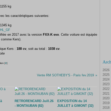
1155 kg
ec les caractériqtiques suivantes:
1345 kg
difiée en 2017 avec la version
FXX-K evo
. Cette voiture est équipée
 K comme Kers).
ique Kers :
188 cv
, soit au total :
1038 cv
.
oite
Arch
ien [
#
]
2026
2025
Ao
Vente RM SOTHEBY'S - Paris fev.2019
2024
Ju
D
2023
Ju
N
D
2022
Ma
Oc
N
D
2021
Av
Se
Oc
N
D
2020
M
Ao
Se
Oc
N
D
à
RETRORENCARD Juill.26
EXPOSITION du 14
2019
Fé
Ju
Ao
Se
Oc
N
D
- MONTAUBAN (82)
JUILLET à GIMONT (32)
2018
Ja
Ju
Ju
Ao
Se
Oc
N
D