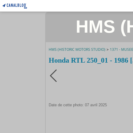
HMS (H
HMS (HISTORIC MOTORS STUDIO)
>
1371 - MUSE
Honda RTL 250_01 - 1986 
Date de cette photo: 07 avril 2025