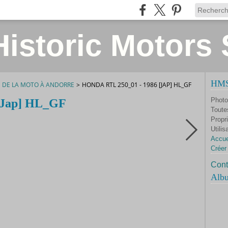
istoric Motors 
HMS 
E DE LA MOTO À ANDORRE
>
HONDA RTL 250_01 - 1986 [JAP] HL_GF
Photo
[Jap] HL_GF
Toute
Propri
Utilis
Accue
Créer
Cont
Alb