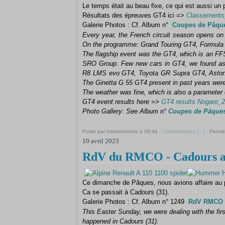
Le temps était au beau fixe, ce qui est aussi un
Résultats des épreuves GT4 ici =>
Classement
Galerie Photos : Cf. Album n°
Coupes de Pâqu
Every year, the French circuit season opens on
On the programme: Grand Touring GT4, Formula 4,
The flagship event was the GT4, which is an FFSA
SRO Group.
Few new cars in GT4, we found a
R8 LMS evo GT4, Toyota GR Supra GT4, Ast
The Ginetta G 55 GT4 present in past years were
The weather was fine, which is also a parameter o
GT4 event results here =>
GT4 results Nogaro_
Photo Gallery: See Album n°
Coupes de Pâques
Posté par historicmotors à 09:44 -
Commentaires [
…
]
- Permal
10 avril 2023
RdV du RMCO - Cadours av
Ce dimanche de Pâques, nous avions affaire au
Ca se passait à Cadours (31).
Galerie Photos : Cf. Album n° 1249
RdV RMCO a
This Easter Sunday, we were dealing with the fir
happened in Cadours (31).