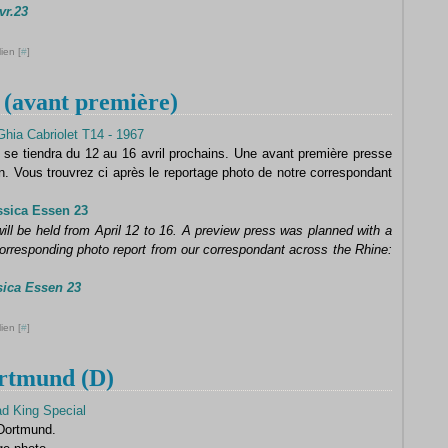
r.23
ien [
#
]
avant première)
e tiendra du 12 au 16 avril prochains. Une avant première presse
n. Vous trouvrez ci après le reportage photo de notre correspondant
ssica Essen 23
l be held from April 12 to 16.
A preview press was planned with a
 corresponding photo report from our correspondant across the Rhine:
ica Essen 23
ien [
#
]
tmund (D)
 Dortmund.