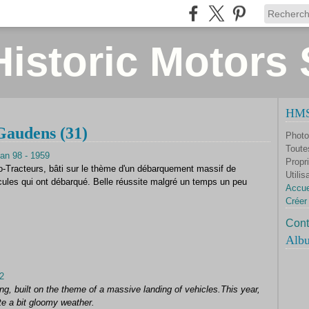
istoric Motors 
HMS 
Gaudens (31)
Photo
Toute
Propri
Tracteurs, bâti sur le thème d'un débarquement massif de
Utilis
cules qui ont débarqué. Belle réussite malgré un temps un peu
Accue
Créer
Cont
Alb
g, built on the theme of a massive landing of vehicles.
This year,
e a bit gloomy weather.