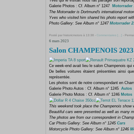
Yves qui le visitait nous fait partager son reporta
Galerie Photos : Cf. Album n° 1247
Motorrader 
The Motorrader is Dortmund's international motorc
Yves who visited him shared his photo report wit
Photo Gallery: See Album n° 1247
Motorrader 2
Posté par historicmotors à 13:38 -
Commentaires [
…
]
- Permal
6 mars 2023
Salon CHAMPENOIS 2023 -
Ce week-end avait lieu le salon Champenois qui e
De belles voitures étaient présentées ainsi q
représentée.
Les photos sont de notre correspondant en Cha
Galerie Photo Autos : Cf. Album n° 1245
Autos
Galerie Photo Motos : Cf. Album n° 1246
Motos
This weekend took place the Champenois show whi
Beautiful cars were presented as well as many m
The photos are from our correspondent in Cham
Car Photo Gallery: See Album n° 1245
Cars
Motorcycle Photo Gallery: See Album n° 1246
M