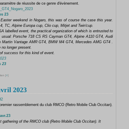
 paramètre de réussite de ce genre d'évènement.
s_GT4_Nogaro_2023
es 23
 Easter weekend in Nogaro, this was of course the case this year.
 TC, Alpine Europa cup, Clio cup, Mitjet and Twin'cup.
 labelled event, the practical organization of which is entrusted to
s usual: Porsche 718 CS RS Cayman GT4, Alpine A110 GT4, Audi
on Martin Vantage AMR GT4, BMW M4 GT4, Mercedes AMG GT4
.
 no longer present.
f success for this kind of event.
2023
 23
ien [
#
]
ril 2023
 premier rassemblement du club RMCO (Retro Mobile Club Occitan).
vr.23
st gathering of the RMCO club (Retro Mobile Club Occitan).
It