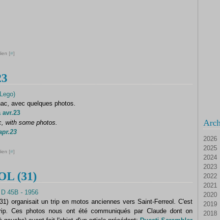
ien [
#
]
23
nac, avec quelques photos.
 avr.23
Arch
c, with some photos.
apr.23
2026
2025
Ao
ien [
#
]
2024
Ju
D
2023
Ju
N
D
L (31)
2022
Ma
Oc
N
D
2021
Av
Se
Oc
N
D
2020
M
Ao
Se
Oc
N
D
) organisait un trip en motos anciennes vers Saint-Ferreol. C'est
2019
Fé
Ju
Ao
Se
Oc
N
D
 trip. Ces photos nous ont été communiqués par Claude dont on
2018
Ja
Ju
Ju
Ao
Se
Oc
N
D