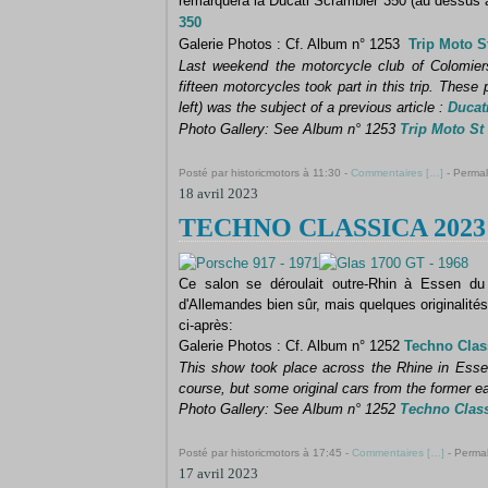
remarquera la Ducati Scrambler 350 (au dessus à 
350
Galerie Photos : Cf. Album n° 1253
Trip Moto S
Last weekend the motorcycle club of Colomiers 
fifteen motorcycles took part in this trip.
These p
left) was the subject of a previous article :
Ducat
Photo Gallery: See Album n° 1253
Trip Moto St
Posté par historicmotors à 11:30 -
Commentaires [
…
]
- Permal
18 avril 2023
TECHNO CLASSICA 2023 
Ce salon se déroulait outre-Rhin à Essen du
d'Allemandes bien sûr, mais quelques originalités
ci-après:
Galerie Photos : Cf. Album n° 1252
Techno Clas
This show took place across the Rhine in Essen
course, but some original cars from the former ea
Photo Gallery: See Album n° 1252
Techno Clas
Posté par historicmotors à 17:45 -
Commentaires [
…
]
- Permal
17 avril 2023