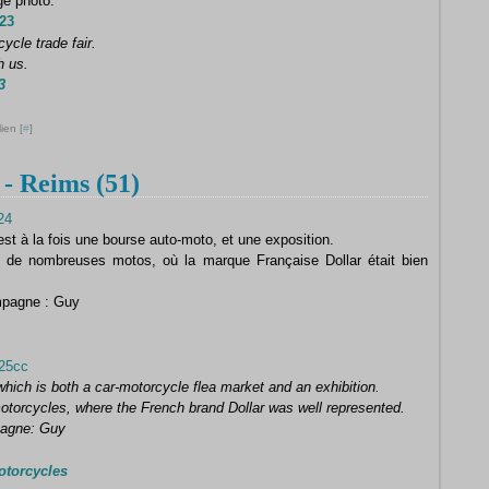
ge photo.
23
ycle trade fair.
h us.
3
ien [
#
]
 Reims (51)
st à la fois une bourse auto-moto, et une exposition.
ue de nombreuses motos, où la marque Française Dollar était bien
mpagne : Guy
ch is both a car-motorcycle flea market and an exhibition.
otorcycles, where the French brand Dollar was well represented.
pagne: Guy
otorcycles