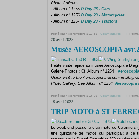
Photo Galleries:
- Album n° 1255
D Day 23 - Cars
- Album n° 1256
D Day 23 - Motorcycles
- Album n° 1257
D Day 23 - Tractors
Posté par historicmotors à 13:53 -
Commentaires [
…
]
- Permal
20 avril 2023
Musée AEROSCOPIA avr.
Petite visite rapide au musée Aeroscopia à Blag
Galerie Photos : Cf. Album n° 1254
Aeroscopia
Quick visit to the Aeroscopia museum in Blagna
Photo Gallery: See Album n° 1254
Aeroscopia 
Posté par historicmotors à 16:03 -
Commentaires [
…
]
- Permal
19 avril 2023
TRIP MOTO à ST FERREO
Le week-end passé le club moto de Colomiers (31
une quinzaine de motos qui participait à ce