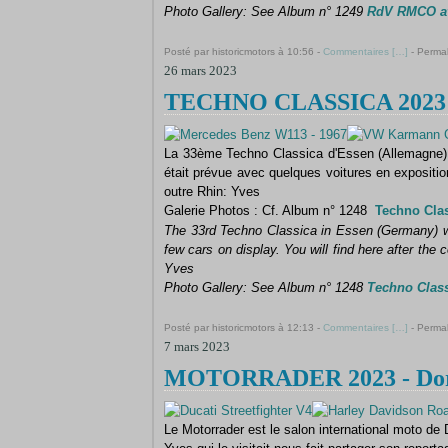
Photo Gallery: See Album n° 1249
RdV RMCO av
Posté par historicmotors à 10:56 -
Commentaires [
…
]
- Permal
26 mars 2023
TECHNO CLASSICA 2023 (
La 33ème Techno Classica d'Essen (Allemagne) s
était prévue avec quelques voitures en expositio
outre Rhin: Yves
Galerie Photos : Cf. Album n° 1248
Techno Cla
The 33rd Techno Classica in Essen (Germany) wil
few cars on display.
You will find here after the
Yves
Photo Gallery: See Album n° 1248
Techno Class
Posté par historicmotors à 12:13 -
Commentaires [
…
]
- Permal
7 mars 2023
MOTORRADER 2023 - Dor
Le Motorrader est le salon international moto de