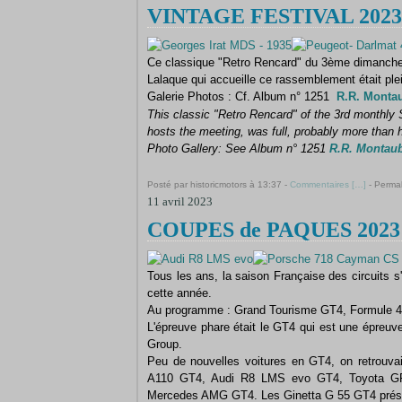
VINTAGE FESTIVAL 2023 -
Ce classique "Retro Rencard" du 3ème dimanche 
Lalaque qui accueille ce rassemblement était ple
Galerie Photos : Cf. Album n° 1251
R.R. Montau
This classic "Retro Rencard" of the 3rd monthly 
hosts the meeting, was full, probably more than 
Photo Gallery: See Album n° 1251
R.R. Montaub
Posté par historicmotors à 13:37 -
Commentaires [
…
]
- Permal
11 avril 2023
COUPES de PAQUES 2023 -
Tous les ans, la saison Française des circuits 
cette année.
Au programme : Grand Tourisme GT4, Formule 4, T
L'épreuve phare était le GT4 qui est une épreuve
Group.
Peu de nouvelles voitures en GT4, on retrouv
A110 GT4, Audi R8 LMS evo GT4, Toyota G
Mercedes AMG GT4. Les Ginetta G 55 GT4 présen