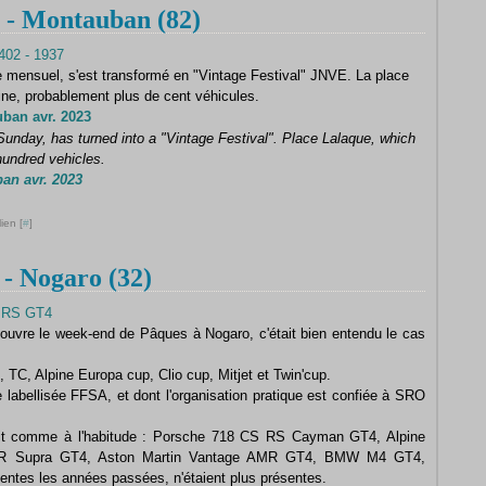
 Montauban (82)
mensuel, s'est transformé en "Vintage Festival" JNVE. La place
ine, probablement plus de cent véhicules.
ban avr. 2023
Sunday, has turned into a "Vintage Festival".
Place Lalaque, which
hundred vehicles.
an avr. 2023
ien [
#
]
 Nogaro (32)
s'ouvre le week-end de Pâques à Nogaro, c'était bien entendu le cas
C, Alpine Europa cup, Clio cup, Mitjet et Twin'cup.
 labellisée FFSA, et dont l'organisation pratique est confiée à SRO
ait comme à l'habitude : Porsche 718 CS RS Cayman GT4, Alpine
R Supra GT4, Aston Martin Vantage AMR GT4, BMW M4 GT4,
tes les années passées, n'étaient plus présentes.