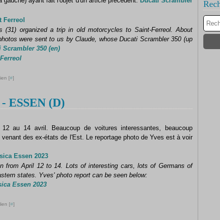
gauche) ayant fait l'objet d'un article précédent:
Ducati Scrambler
Rech
Ma
Ju
Ju
Ao
Se
Oc
N
D
Av
Ma
Ju
Ju
Ao
Se
Oc
t Ferreol
M
Av
Ma
Ju
Ju
Ao
Se
(31) organized a trip in old motorcycles to Saint-Ferreol.
About
Fé
M
Av
Ma
Ju
Ju
Ao
hotos were sent to us by Claude, whose Ducati Scrambler 350 (up
Ja
Fé
M
Av
Ma
Ju
Ju
i Scrambler 350 (en)
Ja
Fé
M
Av
Ma
Ju
 Ferreol
Ja
Fé
M
Av
Ma
Ja
Fé
M
Av
Ja
Fé
M
ien [
#
]
Ja
Ja
- ESSEN (D)
 12 au 14 avril. Beaucoup de voitures interessantes, beaucoup
 venant des ex-états de l'Est. Le reportage photo de Yves est à voir
sica Essen 2023
 from April 12 to 14.
Lots of interesting cars, lots of Germans of
stern states.
Yves' photo report can be seen below:
sica Essen 2023
ien [
#
]